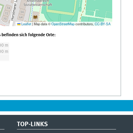
Leaflet
|
Map data ©
OpenStreetMap
contributors,
CC-BY-SA
 befinden sich folgende Orte:
00 m
00 m
TOP-LINKS